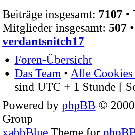
Beiträge insgesamt:
7107
• 
Mitglieder insgesamt:
507
•
verdantsnitch17
Foren-Übersicht
Das Team
•
Alle Cookies
sind UTC + 1 Stunde [ S
Powered by
phpBB
© 2000,
Group
xabbBlue
Theme for
phpBB