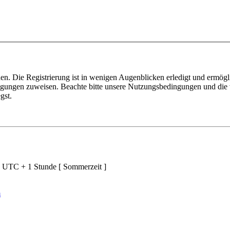
n. Die Registrierung ist in wenigen Augenblicken erledigt und ermögli
tigungen zuweisen. Beachte bitte unsere Nutzungsbedingungen und die v
gst.
d UTC + 1 Stunde [ Sommerzeit ]
m