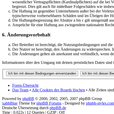
wesentlicher Vertragspflichten (Kardinalpflichten) auf die be
begrenzt. Dies gilt auch für mittelbare Folgeschäden wie ins
Die Haftung ist gegenüber Unternehmern außer bei der Verletzu
typischerweise vorhersehbaren Schäden und im Übrigen der Höh
Die Haftungsbegrenzung der Absätze a bis c gilt sinngemäß auc
Ansprüche für eine Haftung aus zwingendem nationalem Recht 
6. Änderungsvorbehalt
Der Betreiber ist berechtigt, die Nutzungsbedingungen und die
Der Nutzer ist berechtigt, den Änderungen zu widersprechen. I
Die Änderungen gelten als anerkannt und verbindlich, wenn d
Informationen über den Umgang mit deinen persönlichen Daten sind in
Foren-Übersicht
Das Team
•
Alle Cookies des Boards löschen
• Alle Zeiten sin
Powered by
phpBB
© 2000, 2002, 2005, 2007 phpBB Group
xabbBlue
Theme for
phpBB Forums
- Designed by
phpbb-styles.co
Deutsche Übersetzung durch
phpBB.de
Time : 0.022s | 12 Queries | GZIP : Off