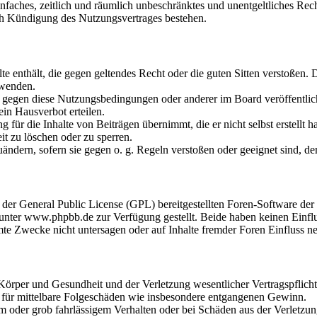
 einfaches, zeitlich und räumlich unbeschränktes und unentgeltliches R
ch Kündigung des Nutzungsvertrages bestehen.
alte enthält, die gegen geltendes Recht oder die guten Sitten verstoßen. 
rwenden.
n gegen diese Nutzungsbedingungen oder anderer im Board veröffentli
in Hausverbot erteilen.
für die Inhalte von Beiträgen übernimmt, die er nicht selbst erstellt 
it zu löschen oder zu sperren.
uändern, sofern sie gegen o. g. Regeln verstoßen oder geeignet sind, 
r der General Public License (GPL) bereitgestellten Foren-Software 
ter www.phpbb.de zur Verfügung gestellt. Beide haben keinen Einflus
te Zwecke nicht untersagen oder auf Inhalte fremder Foren Einfluss n
rper und Gesundheit und der Verletzung wesentlicher Vertragspflichten
ch für mittelbare Folgeschäden wie insbesondere entgangenen Gewinn.
em oder grob fahrlässigem Verhalten oder bei Schäden aus der Verletz