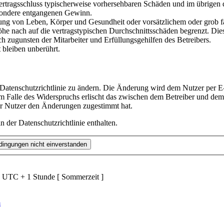
i Vertragsschluss typischerweise vorhersehbaren Schäden und im übrigen
besondere entgangenen Gewinn.
ng von Leben, Körper und Gesundheit oder vorsätzlichem oder grob fah
e nach auf die vertragstypischen Durchschnittsschäden begrenzt. Dies
h zugunsten der Mitarbeiter und Erfüllungsgehilfen des Betreibers.
bleiben unberührt.
 Datenschutzrichtlinie zu ändern. Die Änderung wird dem Nutzer per E-
m Falle des Widerspruchs erlischt das zwischen dem Betreiber und dem 
er Nutzer den Änderungen zugestimmt hat.
 der Datenschutzrichtlinie enthalten.
d UTC + 1 Stunde [ Sommerzeit ]
m