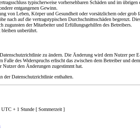
i Vertragsschluss typischerweise vorhersehbaren Schäden und im übrigen
besondere entgangenen Gewinn.
ng von Leben, Körper und Gesundheit oder vorsätzlichem oder grob fah
e nach auf die vertragstypischen Durchschnittsschäden begrenzt. Dies
h zugunsten der Mitarbeiter und Erfüllungsgehilfen des Betreibers.
bleiben unberührt.
 Datenschutzrichtlinie zu ändern. Die Änderung wird dem Nutzer per E-
m Falle des Widerspruchs erlischt das zwischen dem Betreiber und dem 
er Nutzer den Änderungen zugestimmt hat.
 der Datenschutzrichtlinie enthalten.
d UTC + 1 Stunde [ Sommerzeit ]
m