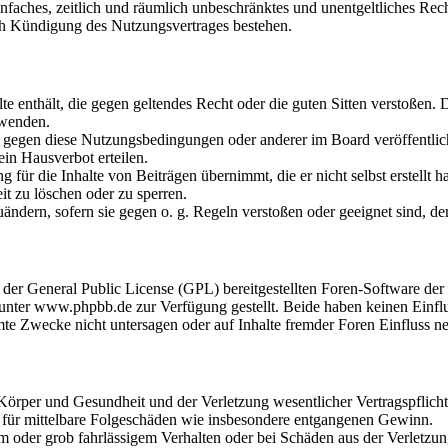
 einfaches, zeitlich und räumlich unbeschränktes und unentgeltliches R
ch Kündigung des Nutzungsvertrages bestehen.
alte enthält, die gegen geltendes Recht oder die guten Sitten verstoßen. 
rwenden.
n gegen diese Nutzungsbedingungen oder anderer im Board veröffentli
in Hausverbot erteilen.
für die Inhalte von Beiträgen übernimmt, die er nicht selbst erstellt 
it zu löschen oder zu sperren.
uändern, sofern sie gegen o. g. Regeln verstoßen oder geeignet sind, 
r der General Public License (GPL) bereitgestellten Foren-Software 
ter www.phpbb.de zur Verfügung gestellt. Beide haben keinen Einflus
te Zwecke nicht untersagen oder auf Inhalte fremder Foren Einfluss n
rper und Gesundheit und der Verletzung wesentlicher Vertragspflichten
ch für mittelbare Folgeschäden wie insbesondere entgangenen Gewinn.
em oder grob fahrlässigem Verhalten oder bei Schäden aus der Verletz