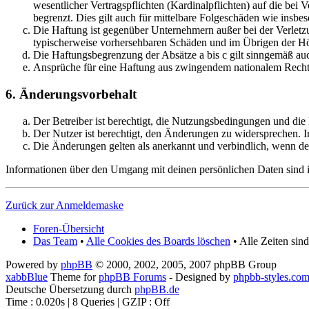
wesentlicher Vertragspflichten (Kardinalpflichten) auf die be
begrenzt. Dies gilt auch für mittelbare Folgeschäden wie ins
Die Haftung ist gegenüber Unternehmern außer bei der Verletzu
typischerweise vorhersehbaren Schäden und im Übrigen der Höh
Die Haftungsbegrenzung der Absätze a bis c gilt sinngemäß auc
Ansprüche für eine Haftung aus zwingendem nationalem Recht 
6. Änderungsvorbehalt
Der Betreiber ist berechtigt, die Nutzungsbedingungen und die
Der Nutzer ist berechtigt, den Änderungen zu widersprechen. I
Die Änderungen gelten als anerkannt und verbindlich, wenn d
Informationen über den Umgang mit deinen persönlichen Daten sind in
Zurück zur Anmeldemaske
Foren-Übersicht
Das Team
•
Alle Cookies des Boards löschen
• Alle Zeiten sin
Powered by
phpBB
© 2000, 2002, 2005, 2007 phpBB Group
xabbBlue
Theme for
phpBB Forums
- Designed by
phpbb-styles.co
Deutsche Übersetzung durch
phpBB.de
Time : 0.020s | 8 Queries | GZIP : Off