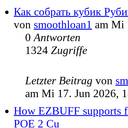
Как собрать кубик Руби
von
smoothloan1
am Mi 1
0
Antworten
1324
Zugriffe
Letzter Beitrag
von
sm
am Mi 17. Jun 2026, 
How EZBUFF supports fa
POE 2 Cu