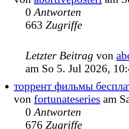
0
Antworten
663
Zugriffe
Letzter Beitrag
von
ab
am So 5. Jul 2026, 10
торрент фильмы беспла
von
fortunateseries
am Sa
0
Antworten
676
Zugriffe