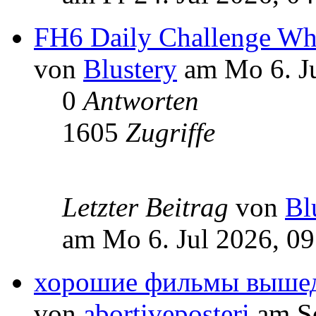
FH6 Daily Challenge W
von
Blustery
am Mo 6. Ju
0
Antworten
1605
Zugriffe
Letzter Beitrag
von
Bl
am Mo 6. Jul 2026, 09
хорошие фильмы вышед
von
abortiveposteri
am So