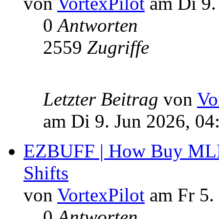
von
VortexPilot
am Di 9.
0
Antworten
2559
Zugriffe
Letzter Beitrag
von
Vo
am Di 9. Jun 2026, 04
EZBUFF | How Buy MLB 
Shifts
von
VortexPilot
am Fr 5.
0
Antworten