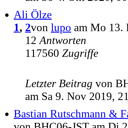
Ali Ölze
1
,
2
von
lupo
am Mo 13. F
12
Antworten
117560
Zugriffe
Letzter Beitrag
von B
am Sa 9. Nov 2019, 2
Bastian Rutschmann & F
von BHC06-JST am Di 28