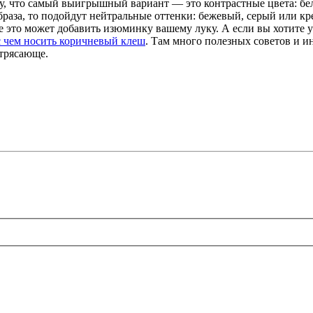
у, что самый выигрышный вариант — это контрастные цвета: бе
образа, то подойдут нейтральные оттенки: бежевый, серый или к
е это может добавить изюминку вашему луку. А если вы хотите у
с чем носить коричневый клеш
. Там много полезных советов и и
отрясающе.