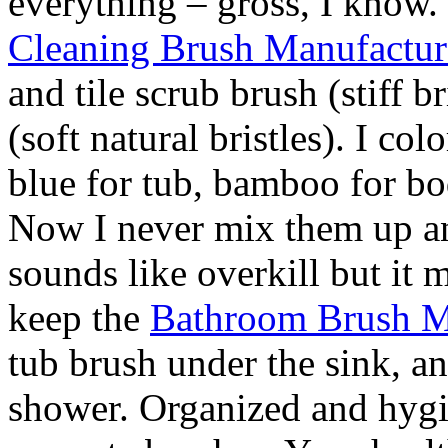
everything – gross, I know.
Cleaning Brush Manufactur
and tile scrub brush (stiff b
(soft natural bristles). I co
blue for tub, bamboo for bo
Now I never mix them up and
sounds like overkill but it m
keep the
Bathroom Brush M
tub brush under the sink, a
shower. Organized and hygie